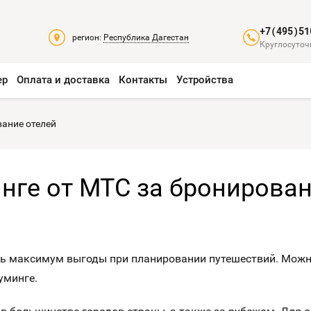
+7(495)51
регион:
Республика Дагестан
Круглосуточ
ер
Оплата и доставка
Контакты
Устройства
вание отелей
инге от МТС за бронирова
ь максимум выгоды при планировании путешествий. Можно 
уминге.