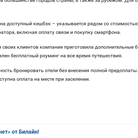
 большинстве городов страны, а также за рубежом. Для 
 на доступный кешбэк – указывается рядом со стоимостью
атора, включая оплату связи и покупку смартфона.
я своих клиентов компания приготовила дополнительные б
влен бесплатный роуминг на все время путешествия.
ость бронировать отели без внесения полной предоплаты.
тупна оплата на месте при заселении.
ет» от Билайн!