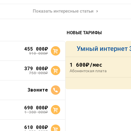
Показать интересные статьи
НОВЫЕ ТАРИФЫ
Умный интернет 
455 000
руб.
910 000
руб.
1 600
/мес
руб.
379 000
руб.
Абонентская плата
758 000
руб.
Звоните
690 000
руб.
1 380 000
руб.
610 000
руб.