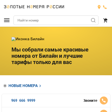
Подобрать номер
МТС
Мы собрали самые красивые
номера от Билайн и лучшие
Билайн
МТС
тарифы только для вас
Мегафон
Номера
БИЛАЙН
Теле2
Тарифы
МЕГАФОН
НОВЫЕ НОМЕРА
Номера
Йота
Тарифы
ТЕЛЕ2
Номера
969 666 9999
Звоните
Продать номер
Тарифы
ЙОТА