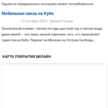
Однако в определенных ситуациях может потребоваться
совершить анонимный вызов, чтобы номер вашего телефона не
Мобильная связь на Кубе
отобразился. Рассказываем про все способы позвонить
27 октября 2023
Михаил Сумин
инкогнито.
Тропический климат, теплая погода круглый год, и теплая вода
даже зимой — это лишь малый перечень того, что привлекает
туристов на Кубу. Перелет из Москвы на Остров Свободы
занимает порядка тринадцати часов, а оформлять визу не
потребуется, если планируете туристическую поездку сроком до
КАРТА ПОКРЫТИЯ БИЛАЙН
тридцати дней. А вот о чем точно следует позаботиться перед
поездкой на Кубу — это сотовая связь.