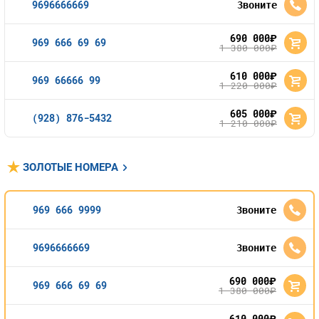
9696666669
Звоните
Оплата и доставка
Тарифы
690 000
руб.
969 666 69 69
1 380 000
руб.
Контакты
610 000
руб.
969 66666 99
1 220 000
руб.
Устройства
605 000
руб.
(928) 876-5432
1 210 000
руб.
ЗОЛОТЫЕ НОМЕРА
969 666 9999
Звоните
9696666669
Звоните
690 000
руб.
969 666 69 69
1 380 000
руб.
610 000
руб.