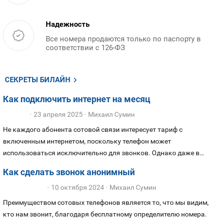
Надежность
Все номера продаются только по паспорту в
соответствии с 126-ФЗ
СЕКРЕТЫ БИЛАЙН
Как подключить интернет на месяц
23 апреля 2025
Михаил Сумин
Не каждого абонента сотовой связи интересует тариф с
включенным интернетом, поскольку телефон может
использоваться исключительно для звонков. Однако даже в
этой ситуации может возникнуть потребность в подключении
Как сделать звонок анонимный
передачи данных на выгодных условиях. Независимо, по какой
10 октября 2024
Михаил Сумин
причине вам потребуется подключить на короткое время
интернет, мы расскажем как выбрать для телефона выгодный
Преимуществом сотовых телефонов является то, что мы видим,
тариф или опцию на месяц, включая безлимитные.
кто нам звонит, благодаря бесплатному определителю номера.