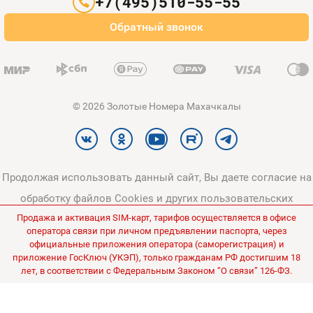
+7(495)510-55-55
Оплата и доставка
Обратный звонок
Карта сайта
© 2026 Золотые Номера Махачкалы
Продолжая использовать данный сайт, Вы даете согласие на
обработку файлов Cookies и других пользовательских
Продажа и активация SIM-карт, тарифов осуществляется в офисе
данных, в соответствии с
Политикой конфиденциальности
и
оператора связи при личном предъявлении паспорта, через
Политикой в отношении обработки персональных данных
.
официальные приложения оператора (саморегистрация) и
приложение ГосКлюч (УКЭП), только гражданам РФ достигшим 18
Все цены на сайте указаны без НДС.
лет, в соответствии с Федеральным Законом “О связи” 126-ФЗ.