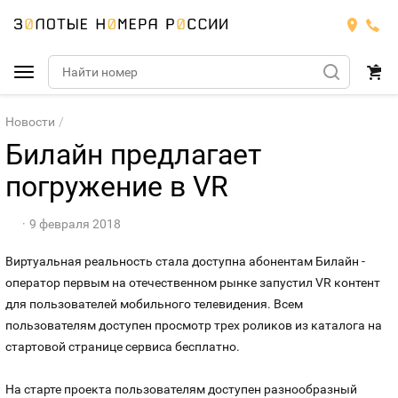
Подобрать номер
Новости
Билайн предлагает
МТС
погружение в VR
Билайн
МТС
9 февраля 2018
Мегафон
Номера
БИЛАЙН
Виртуальная реальность стала доступна абонентам Билайн -
оператор первым на отечественном рынке запустил VR контент
Теле2
Тарифы
МЕГАФОН
для пользователей мобильного телевидения. Всем
Номера
пользователям доступен просмотр трех роликов из каталога на
Йота
Тарифы
ТЕЛЕ2
стартовой странице сервиса бесплатно.
Номера
Продать номер
Тарифы
ЙОТА
На старте проекта пользователям доступен разнообразный