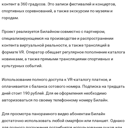
контент в 360 градусов. Это записи фестивалей и концертов,
Оплата и доставка
Тарифы
спортивных соревнований, а также экскурсии по музеям и
городам.
Контакты
Проект реализуется Билайном совместно с партнером,
Устройства
специализирующемся на производстве и распространении
контента виртуальной реальности, а также трансляций в
формате VR. Оператор обещает регулярное пополнение каталога
новинками, а также прямыми трансляциями спортивных и
культурных событий.
Использование полного доступа к VR-каталогу платное, и
оплачивается с баланса сотового номера. Подписка на тридцать
дней стоит 190 рублей. Для ее оформления необходимо
авторизоваться по своему телефонному номеру Билайн.
Для просмотра панорамного видео абонентам Билайн
достаточно использовать любой смартфон или планшет. Однако
для полного погружения потребуется использование очков или