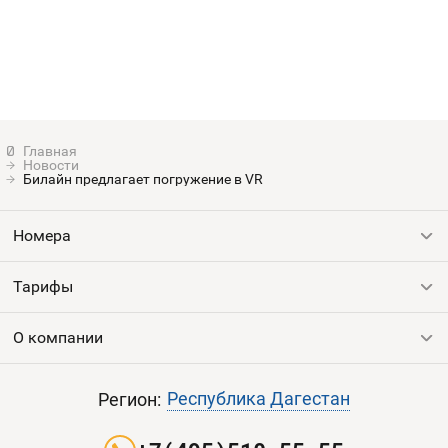
Новости
Билайн предлагает погружение в VR
Номера
Тарифы
Все номера
Продать номер
О компании
Выгодные тарифы
Пополнить баланс
Все тарифы
Контакты
Республика Дагестан
Регион:
Партнерам