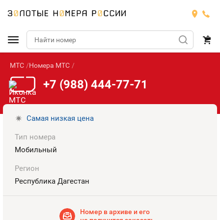
МТС
Номера МТС
Подобрать номер
+7 (988) 444-77-71
МТС
Билайн
МТС
Самая низкая цена
Тип номера
Мегафон
Номера
БИЛАЙН
Мобильный
Теле2
Тарифы
МЕГАФОН
Регион
Номера
Республика Дагестан
Йота
Тарифы
ТЕЛЕ2
Номера
Продать номер
Тарифы
Номер в архиве и его
ЙОТА