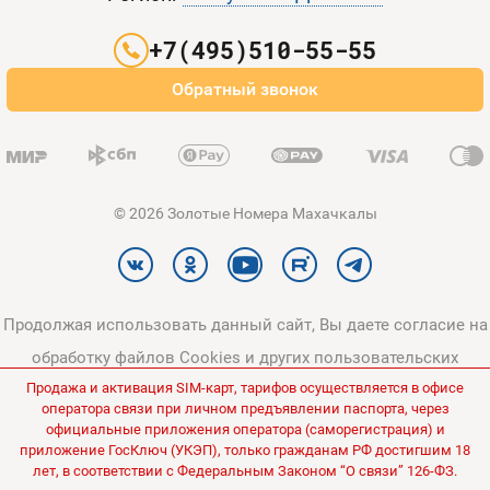
Партнерам
+7(495)510-55-55
Оплата и доставка
Обратный звонок
Карта сайта
© 2026 Золотые Номера Махачкалы
Продолжая использовать данный сайт, Вы даете согласие на
обработку файлов Cookies и других пользовательских
Продажа и активация SIM-карт, тарифов осуществляется в офисе
данных, в соответствии с
Политикой конфиденциальности
и
оператора связи при личном предъявлении паспорта, через
Политикой в отношении обработки персональных данных
.
официальные приложения оператора (саморегистрация) и
приложение ГосКлюч (УКЭП), только гражданам РФ достигшим 18
Все цены на сайте указаны без НДС.
лет, в соответствии с Федеральным Законом “О связи” 126-ФЗ.