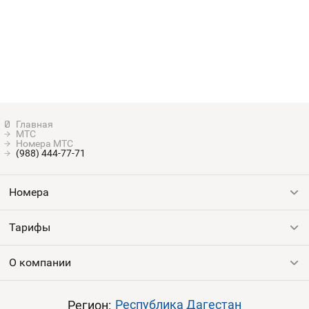
МТС
Номера МТС
(988) 444-77-71
Номера
Тарифы
Все номера
Продать номер
О компании
Выгодные тарифы
Пополнить баланс
Все тарифы
Контакты
Республика Дагестан
Регион: